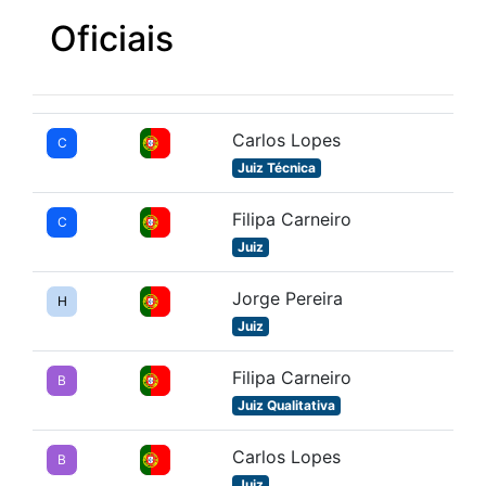
Oficiais
Carlos Lopes
C
Juiz Técnica
Filipa Carneiro
C
Juiz
Jorge Pereira
H
Juiz
Filipa Carneiro
B
Juiz Qualitativa
Carlos Lopes
B
Juiz