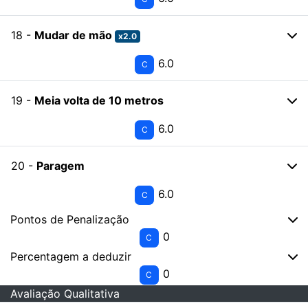
18 -
Mudar de mão
x2.0
6.0
C
19 -
Meia volta de 10 metros
6.0
C
20 -
Paragem
6.0
C
Pontos de Penalização
0
C
Percentagem a deduzir
0
C
Avaliação Qualitativa