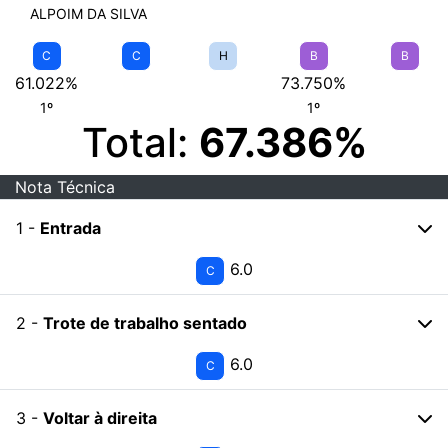
ALPOIM DA SILVA
C
C
H
B
B
61.022%
73.750%
1º
1º
Total:
67.386%
Nota Técnica
1 -
Entrada
6.0
C
2 -
Trote de trabalho sentado
6.0
C
3 -
Voltar à direita