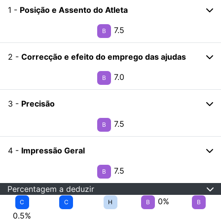
1 -
Posição e Assento do Atleta
7.5
B
2 -
Correcção e efeito do emprego das ajudas
7.0
B
3 -
Precisão
7.5
B
4 -
Impressão Geral
7.5
B
Percentagem a deduzir
0%
C
C
H
B
B
0.5%