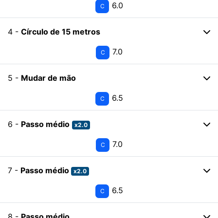
6.0
C
4 -
Círculo de 15 metros
7.0
C
5 -
Mudar de mão
6.5
C
6 -
Passo médio
x2.0
7.0
C
7 -
Passo médio
x2.0
6.5
C
8 -
Passo médio