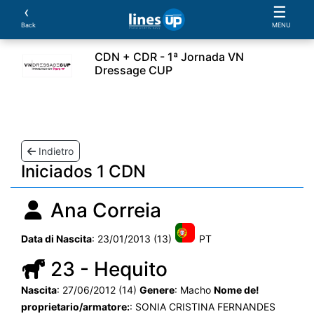
‹
☰
Back
MENU
CDN + CDR - 1ª Jornada VN
Dressage CUP
Orario
Atleti
Cavalli
Prove:
Sponsor
M
Indietro
Iniciados 1 CDN
Ana Correia
Data di Nascita
: 23/01/2013 (13)
PT
23 - Hequito
Nascita
: 27/06/2012 (14)
Genere
: Macho
Nome de!
proprietario/armatore:
: SONIA CRISTINA FERNANDES