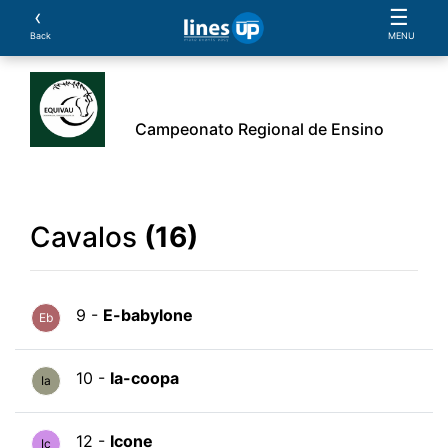
‹
☰
Back
MENU
Campeonato Regional de Ensino
rio
Cavaleiros
Cavalos
Provas
Parcerias
Cavalos
(16)
9 -
E-babylone
Eb
10 -
Ia-coopa
Ia
12 -
Icone
Ic