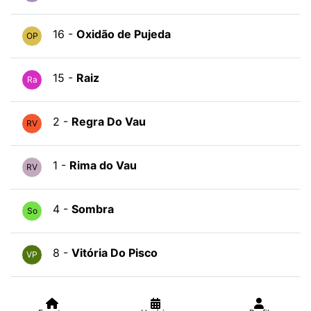
16 -
Oxidão de Pujeda
OP
15 -
Raiz
Ra
2 -
Regra Do Vau
RV
1 -
Rima do Vau
RV
4 -
Sombra
So
8 -
Vitória Do Pisco
VP