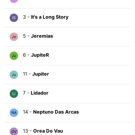
3 -
It's a Long Story
IS
5 -
Jeremias
Je
6 -
JupiteR
Ju
11 -
Jupiter
Ju
7 -
Lidador
Li
14 -
Neptuno Das Arcas
NA
13 -
Orea Do Vau
OV