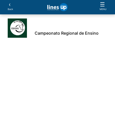
‹
☰
Back
MENU
Campeonato Regional de Ensino
ros
Cavalos
Provas
Parcerias
Documentos