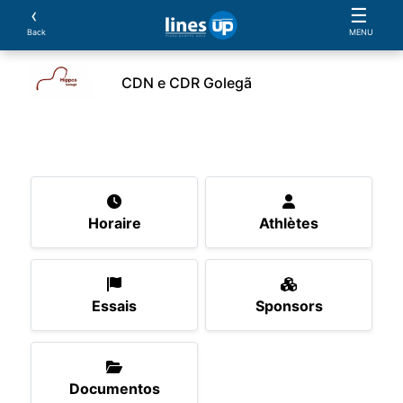
‹
☰
Back
MENU
CDN e CDR Golegã
L'Evénement
Horaire
Athlètes
Essais
Spon
Horaire
Athlètes
Essais
Sponsors
Documentos