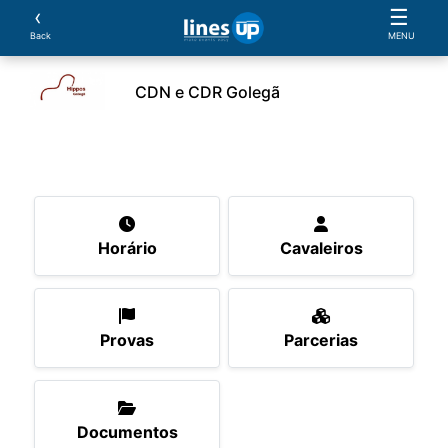
‹
☰
Back
MENU
CDN e CDR Golegã
O Evento
Horário
Cavaleiros
Provas
Parce
Horário
Cavaleiros
Provas
Parcerias
Documentos