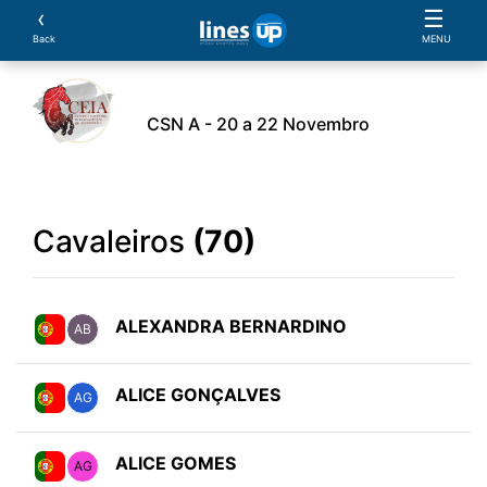
‹
☰
Back
MENU
CSN A - 20 a 22 Novembro
ento
Horário
Cavaleiros
Equipas
Cavalos
Cavaleiros
(70)
ALEXANDRA BERNARDINO
AB
ALICE GONÇALVES
AG
ALICE GOMES
AG