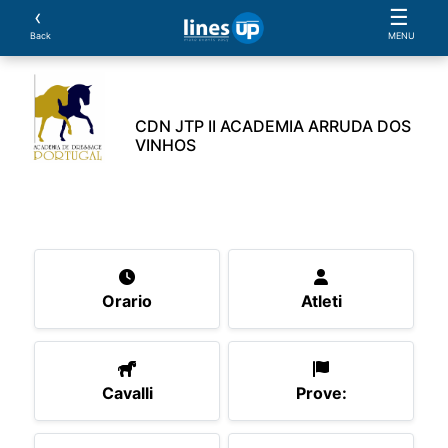
‹
☰
Back
MENU
CDN JTP II ACADEMIA ARRUDA DOS
VINHOS
L'Evento
Orario
Atleti
Cavalli
Prove:
S
Orario
Atleti
Cavalli
Prove: