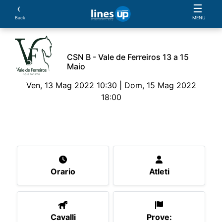
‹
☰
Back
MENU
CSN B - Vale de Ferreiros 13 a 15
Maio
Ven, 13 Mag 2022 10:30 | Dom, 15 Mag 2022
18:00
L'Evento
Orario
Atleti
Cavalli
Prove:
Va
Orario
Atleti
Cavalli
Prove: