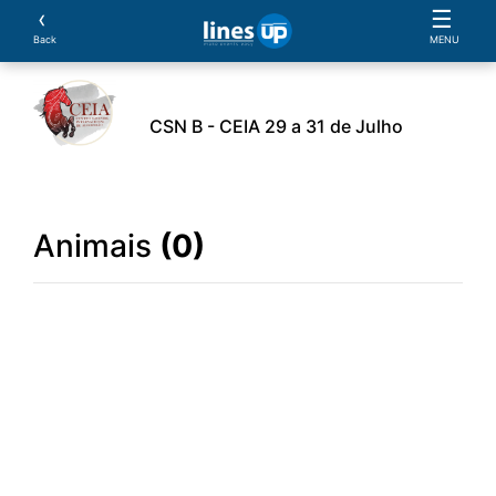
‹
☰
Back
MENU
CSN B - CEIA 29 a 31 de Julho
rrentes
Clube
Animais
Provas
Classificaçõ
Animais
(0)