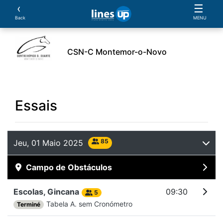
‹
☰
Back
MENU
CSN-C Montemor-o-Novo
Athlètes
Cheval
Essais
Notes
Sponsors
Essais
85
Jeu, 01 Maio 2025
Campo de Obstáculos
Escolas, Gincana
09:30
5
Tabela A. sem Cronómetro
Terminé