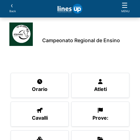
‹
☰
Back
MENU
Campeonato Regional de Ensino
L'Evento
Orario
Atleti
Cavalli
Prove:
S
Orario
Atleti
Cavalli
Prove: