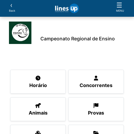
‹
☰
Back
MENU
Campeonato Regional de Ensino
O Evento
Horário
Concorrentes
Animais
P
Horário
Concorrentes
Animais
Provas