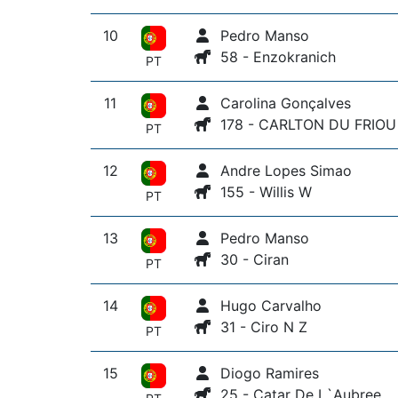
10
Pedro Manso
58 - Enzokranich
PT
11
Carolina Gonçalves
178 - CARLTON DU FRIOU
PT
12
Andre Lopes Simao
155 - Willis W
PT
13
Pedro Manso
30 - Ciran
PT
14
Hugo Carvalho
31 - Ciro N Z
PT
15
Diogo Ramires
25 - Catar De L`Aubree