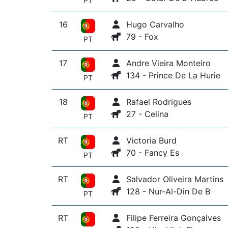
PT
16
Hugo Carvalho
79 - Fox
PT
17
Andre Vieira Monteiro
134 - Prince De La Hurie
PT
18
Rafael Rodrigues
27 - Celina
PT
RT
Victoria Burd
70 - Fancy Es
PT
RT
Salvador Oliveira Martins
128 - Nur-Al-Din De B
PT
RT
Filipe Ferreira Gonçalves