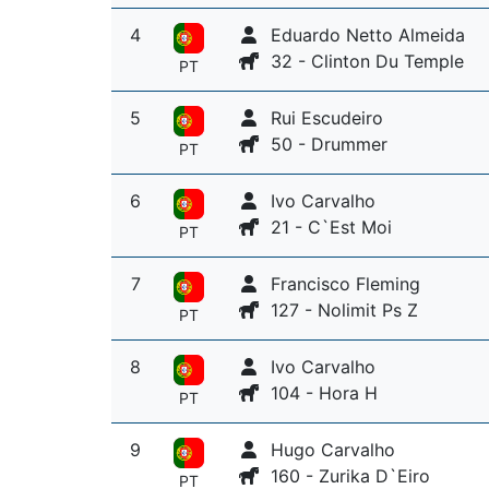
4
Eduardo Netto Almeida
32 - Clinton Du Temple
PT
5
Rui Escudeiro
50 - Drummer
PT
6
Ivo Carvalho
21 - C`Est Moi
PT
7
Francisco Fleming
127 - Nolimit Ps Z
PT
8
Ivo Carvalho
104 - Hora H
PT
9
Hugo Carvalho
160 - Zurika D`Eiro
PT