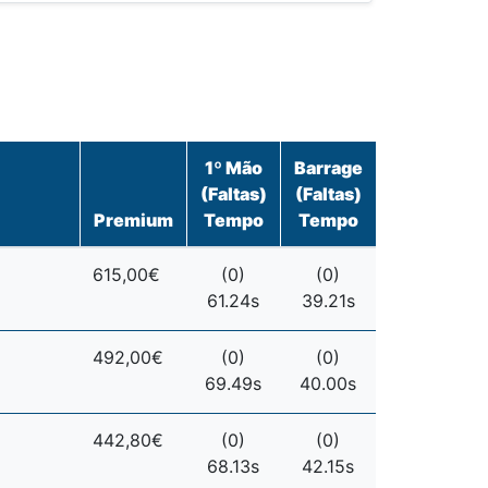
1º Mão
Barrage
(Faltas)
(Faltas)
Premium
Tempo
Tempo
615,00€
(0)
(0)
61.24s
39.21s
492,00€
(0)
(0)
69.49s
40.00s
442,80€
(0)
(0)
68.13s
42.15s