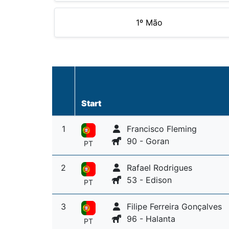
1º Mão
Start
1
Francisco Fleming
90 - Goran
PT
2
Rafael Rodrigues
53 - Edison
PT
3
Filipe Ferreira Gonçalves
96 - Halanta
PT