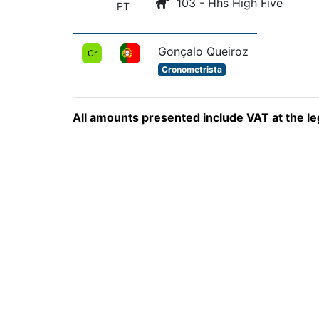
103 - Hhs High Five
PT
Gonçalo Queiroz
Cr
Cronometrista
All amounts presented include VAT at the leg