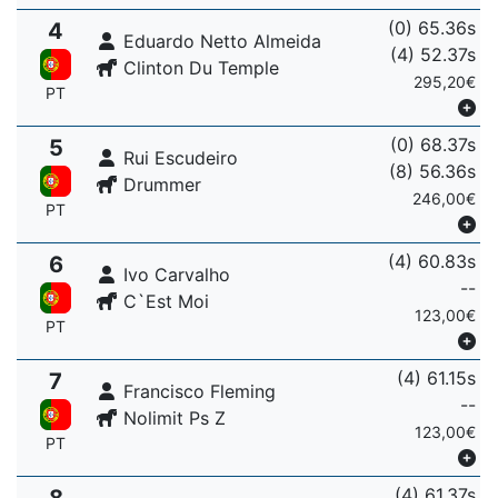
(0) 65.36s
4
Eduardo Netto Almeida
(4) 52.37s
Clinton Du Temple
295,20€
PT
(0) 68.37s
5
Rui Escudeiro
(8) 56.36s
Drummer
246,00€
PT
(4) 60.83s
6
Ivo Carvalho
--
C`Est Moi
123,00€
PT
(4) 61.15s
7
Francisco Fleming
--
Nolimit Ps Z
123,00€
PT
(4) 61.37s
8