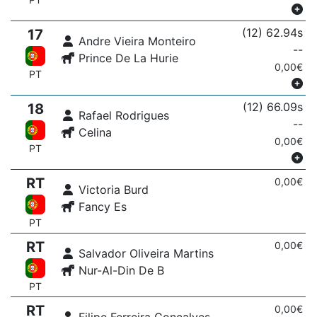
(12) 62.94s
17
Andre Vieira Monteiro
--
Prince De La Hurie
0,00€
PT
(12) 66.09s
18
Rafael Rodrigues
--
Celina
0,00€
PT
RT
0,00€
Victoria Burd
Fancy Es
PT
RT
0,00€
Salvador Oliveira Martins
Nur-Al-Din De B
PT
RT
0,00€
Filipe Ferreira Gonçalves