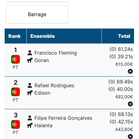
Barrage
Rank
Ensemble
Total
(0) 61.24s
1
Francisco Fleming
(0) 39.21s
Goran
615,00€
PT
(0) 69.49s
2
Rafael Rodrigues
(0) 40.00s
Edison
492,00€
PT
(0) 68.13s
3
Filipe Ferreira Gonçalves
(0) 42.15s
Halanta
442,80€
PT