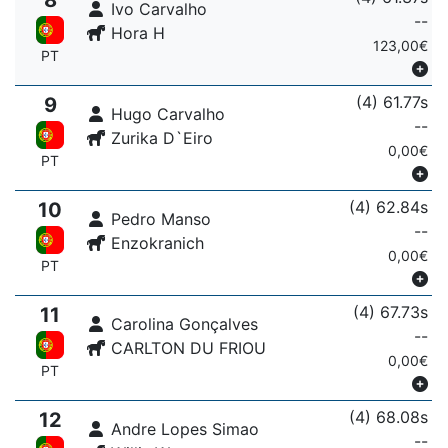
Ivo Carvalho
--
Hora H
123,00€
PT
(4) 61.77s
9
Hugo Carvalho
--
Zurika D`Eiro
0,00€
PT
(4) 62.84s
10
Pedro Manso
--
Enzokranich
0,00€
PT
(4) 67.73s
11
Carolina Gonçalves
--
CARLTON DU FRIOU
0,00€
PT
(4) 68.08s
12
Andre Lopes Simao
--