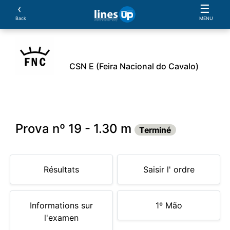
‹
☰
Back
MENU
CSN E (Feira Nacional do Cavalo)
oraire
Athlètes
Essais
Sponsors
Documento
Prova nº 19 - 1.30 m
Terminé
Résultats
Saisir l' ordre
Informations sur
1º Mão
l'examen