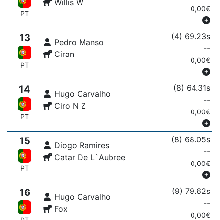
Willis W
0,00€
PT
(4) 69.23s
13
Pedro Manso
--
Ciran
0,00€
PT
(8) 64.31s
14
Hugo Carvalho
--
Ciro N Z
0,00€
PT
(8) 68.05s
15
Diogo Ramires
--
Catar De L`Aubree
0,00€
PT
(9) 79.62s
16
Hugo Carvalho
--
Fox
0,00€
PT