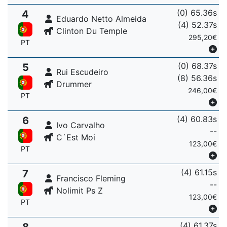
(0) 65.36s
4
Eduardo Netto Almeida
(4) 52.37s
Clinton Du Temple
295,20€
PT
(0) 68.37s
5
Rui Escudeiro
(8) 56.36s
Drummer
246,00€
PT
(4) 60.83s
6
Ivo Carvalho
--
C`Est Moi
123,00€
PT
(4) 61.15s
7
Francisco Fleming
--
Nolimit Ps Z
123,00€
PT
(4) 61.37s
8