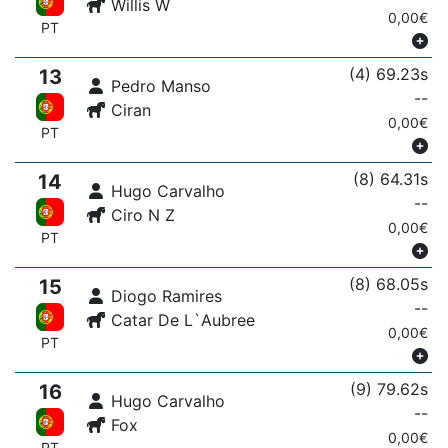
Willis W
0,00€
PT
(4) 69.23s
13
Pedro Manso
--
Ciran
0,00€
PT
(8) 64.31s
14
Hugo Carvalho
--
Ciro N Z
0,00€
PT
(8) 68.05s
15
Diogo Ramires
--
Catar De L`Aubree
0,00€
PT
(9) 79.62s
16
Hugo Carvalho
--
Fox
0,00€
PT