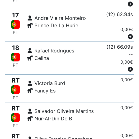
(12) 62.94s
17
Andre Vieira Monteiro
--
Prince De La Hurie
0,00€
PT
(12) 66.09s
18
Rafael Rodrigues
--
Celina
0,00€
PT
RT
0,00€
Victoria Burd
Fancy Es
PT
RT
0,00€
Salvador Oliveira Martins
Nur-Al-Din De B
PT
RT
0,00€
Filipe Ferreira Gonçalves