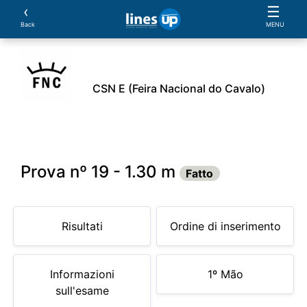
‹
☰
Back
MENU
CSN E (Feira Nacional do Cavalo)
Orario
Atleti
Prove:
Sponsor
Documento
Prova nº 19 - 1.30 m
Fatto
Risultati
Ordine di inserimento
Informazioni
1º Mão
sull'esame