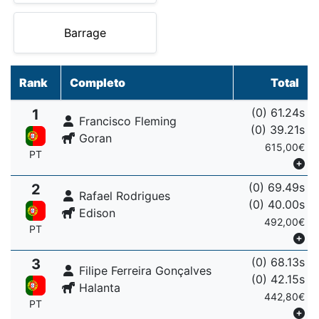
Barrage
Rank
Completo
Total
(0) 61.24s
1
Francisco Fleming
(0) 39.21s
Goran
615,00€
PT
(0) 69.49s
2
Rafael Rodrigues
(0) 40.00s
Edison
492,00€
PT
(0) 68.13s
3
Filipe Ferreira Gonçalves
(0) 42.15s
Halanta
442,80€
PT