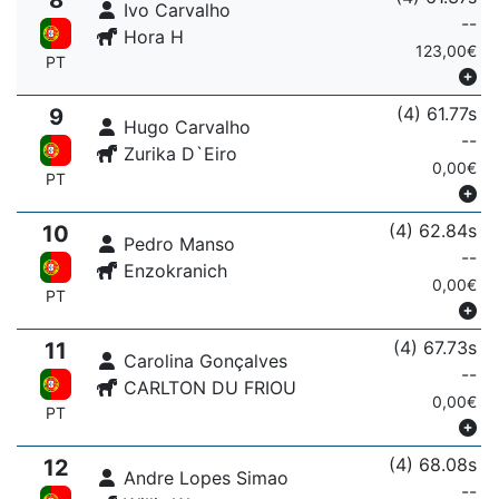
Ivo Carvalho
--
Hora H
123,00€
PT
(4) 61.77s
9
Hugo Carvalho
--
Zurika D`Eiro
0,00€
PT
(4) 62.84s
10
Pedro Manso
--
Enzokranich
0,00€
PT
(4) 67.73s
11
Carolina Gonçalves
--
CARLTON DU FRIOU
0,00€
PT
(4) 68.08s
12
Andre Lopes Simao
--